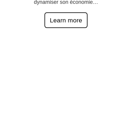
dynamiser son économie…
Learn more
Adresse postale
202-1875 chemin du village,
Mont-Tremblant, J8E 1K2
Adresse physique