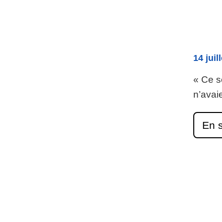
14 juil
« Ce s
n’avai
En s