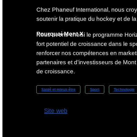
Chez Phaneuf International, nous croy
soutenir la pratique du hockey et de la
Pourquoi Mont X
Nous avons choisi le programme Horiz
fort potentiel de croissance dans le spo
renforcer nos compétences en marketin
partenaires et d’investisseurs de Mont
de croissance.
Santé et mieux-être
Sport
Technologie
Site web