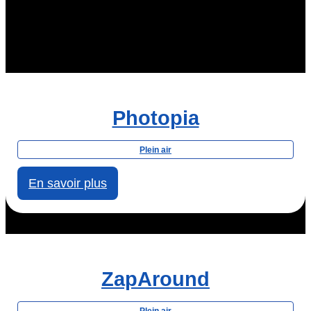
Photopia
Plein air
En savoir plus
ZapAround