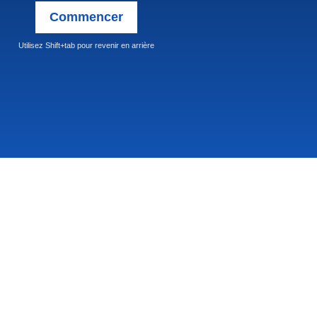
Commencer
Utilisez
Shift+tab pour revenir en arrière
dresse physique
080 Montée Ryan,
-Tremblant, J8E 2W5
819-430-3268